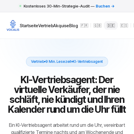
Kostenloses 30-Min-Strategie-Audit —
Buchen →
Startseite
Vertrieb
Akquise
Blog
🇫🇷
|
🇬🇧
|
🇩🇪
|
🇪🇸
|
Vertrieb
9 Min. Lesezeit
KI-Vertriebsagent
KI-Vertriebsagent: Der
virtuelle Verkäufer, der nie
schläft, nie kündigt und Ihren
Kalender rund um die Uhr füllt
Ein KI-Vertriebsagent arbeitet rund um die Uhr, vereinbart
qualifizierte Termine nachts und am Wochenende und