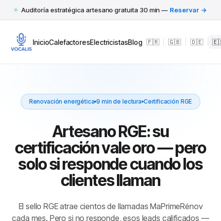
Auditoría estratégica artesano gratuita 30 min —
Reservar →
Inicio
Calefactores
Electricistas
Blog
🇫🇷
|
🇬🇧
|
🇩🇪
|
🇪
Renovación energética
9 min de lectura
Certificación RGE
Artesano RGE: su
certificación vale oro — pero
solo si responde cuando los
clientes llaman
El sello RGE atrae cientos de llamadas MaPrimeRénov
cada mes. Pero si no responde, esos leads calificados —