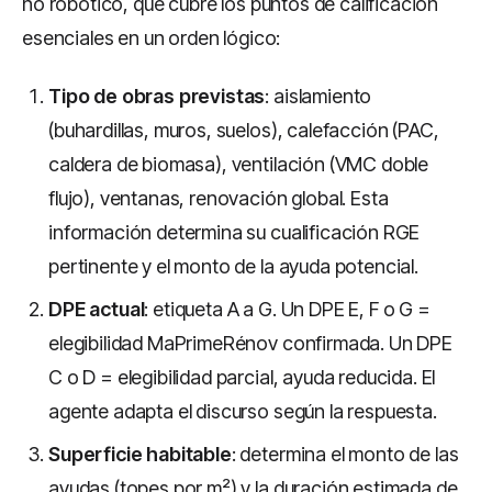
no robótico, que cubre los puntos de calificación
esenciales en un orden lógico:
Tipo de obras previstas
: aislamiento
(buhardillas, muros, suelos), calefacción (PAC,
caldera de biomasa), ventilación (VMC doble
flujo), ventanas, renovación global. Esta
información determina su cualificación RGE
pertinente y el monto de la ayuda potencial.
DPE actual
: etiqueta A a G. Un DPE E, F o G =
elegibilidad MaPrimeRénov confirmada. Un DPE
C o D = elegibilidad parcial, ayuda reducida. El
agente adapta el discurso según la respuesta.
Superficie habitable
: determina el monto de las
ayudas (topes por m²) y la duración estimada de