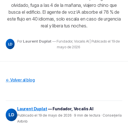
olvidado, fuga a las 4 de la mañana, viajero chino que
busca el edificio. El agente de voz IA absorbe el 78 % de
este flujo en 40 idiomas, solo escala en caso de urgencia
real y libera tus noches.
Por
Laurent Duplat
— Fundador, Vocalis AI | Publicado el 19 de
LD
mayo de 2026
← Volver al blog
Laurent Duplat
— Fundador, Vocalis AI
LD
Publicado el 19 de mayo de 2026 · 9 min de lectura · Conserjería
Airbnb