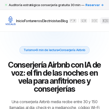
Auditoría estratégica conserjería gratuita 30 min —
Reservar →
Inicio
Fontaneros
Electricistas
Blog
🇫🇷
|
🇬🇧
|
🇩🇪
|
🇪🇸
Turismo
9 min de lectura
Conserjería Airbnb
Conserjería Airbnb con IA de
voz: el fin de las noches en
vela para anfitriones y
conserjerías
Una conserjería Airbnb media recibe entre 30 y 150
llamadas al día: check-in a medianoche, código Wi-Fi