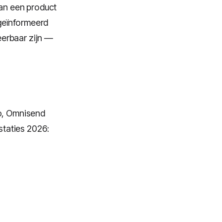
van een product
 geïnformeerd
eerbaar zijn —
vo, Omnisend
taties 2026: