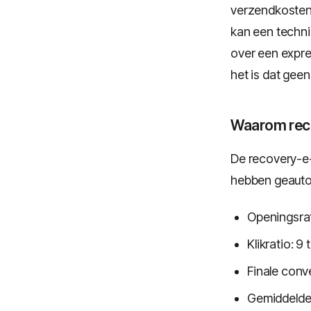
verzendkosten 
kan een technis
over een expre
het is dat gee
Waarom reco
De recovery-e-
hebben geauto
Openingsrat
Klikratio: 9
Finale conv
Gemiddelde t