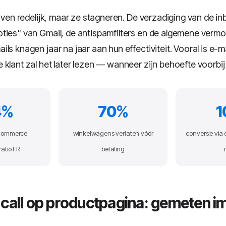
ijven redelijk, maar ze stagneren. De verzadiging van de i
ties" van Gmail, de antispamfilters en de algemene verm
ls knagen jaar na jaar aan hun effectiviteit. Vooral is e-ma
klant zal het later lezen — wanneer zijn behoefte voorbij 
4%
70%
1
commerce
winkelwagens verlaten vóór
conversie via 
ratio FR
betaling
-call op productpagina: gemeten i