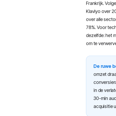
Frankrijk. Vol
Klaviyo over 
over alle sect
78%. Voor tech
dezelfde: het 
om te verwerve
De ruwe b
omzet draa
conversier
in de verl
30-min aud
acquisitie u