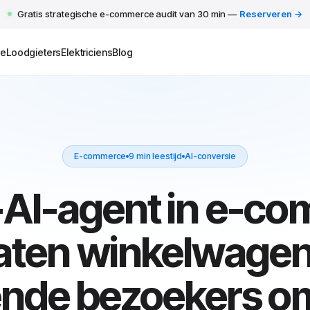
Gratis strategische e-commerce audit van 30 min —
Reserveren →
e
Loodgieters
Elektriciens
Blog
E-commerce
9 min leestijd
AI-conversie
AI-agent in e-c
laten winkelwagen
ende bezoekers o