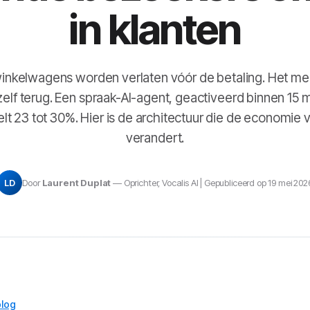
in klanten
winkelwagens worden verlaten vóór de betaling. Het m
hzelf terug. Een spraak-AI-agent, geactiveerd binnen 15 
telt 23 tot 30%. Hier is de architectuur die de economie
verandert.
LD
Door
Laurent Duplat
— Oprichter, Vocalis AI | Gepubliceerd op 19 mei 202
blog