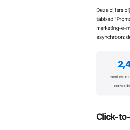
Deze cijfers bl
tabblad "Promo
marketing-e-mai
asynchroon: de 
2,
mediane e-
conversie
Click-to