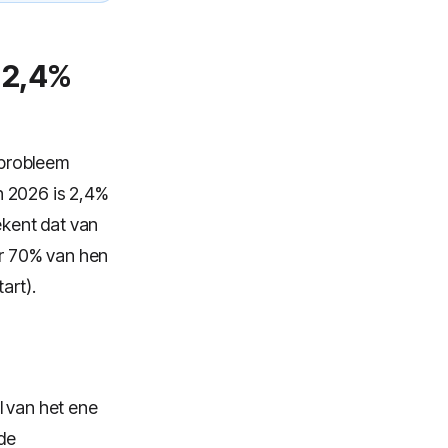
 2,4%
 probleem
n 2026 is 2,4%
kent dat van
r 70% van hen
art).
l van het ene
de