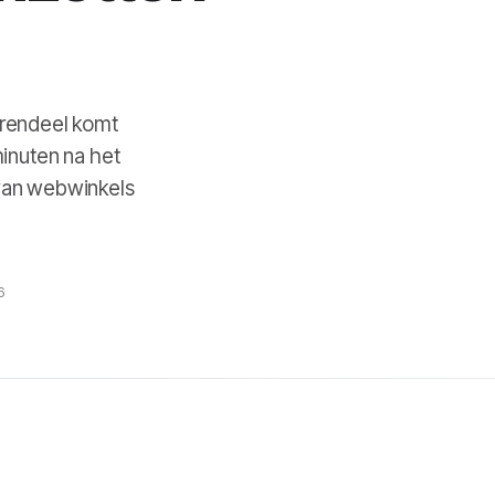
erendeel komt
minuten na het
 van webwinkels
6