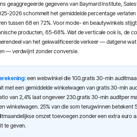
gens geaggregeerde gegevens van Baymard Institute, Sales
2025-2026 schommelt het gemiddelde percentage verlate
oren tussen 68 en 72%. Voor mode- en beautywinkels stijgt
nische producten, 65-68%. Wat de verticale ook is, de con
merendeel van het gekwalificeerde verkeer — datgene wat
n — verdwijnt zonder conversie.
erekening:
een webwinkel die 100.gratis 30-min auditmaa
it met een gemiddelde winkelwagen van gratis 30-min aud
atio van 2,4% laat ongeveer 230.gratis 30-min auditper m
aten winkelwagen. 25% van die som terugwinnen betekent 5
itmaandelijkse omzet toevoegen zonder een extra euro 
it te geven.