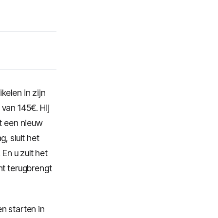
kelen in zijn
van 145€. Hij
nt een nieuw
, sluit het
 En u zult het
nt terugbrengt
n starten in