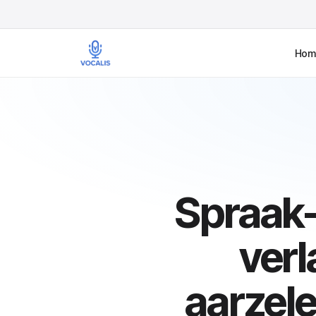
Hom
Spraak-
ver
aarzel