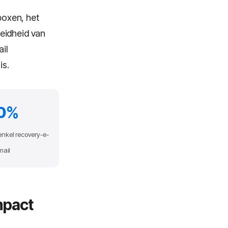
nboxen, het
oeidheid van
il
is.
0%
enkel recovery-e-
mail
mpact