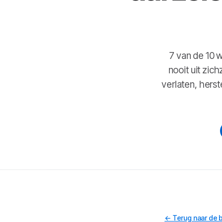
7 van de 10 
nooit uit zic
verlaten, hers
← Terug naar de 