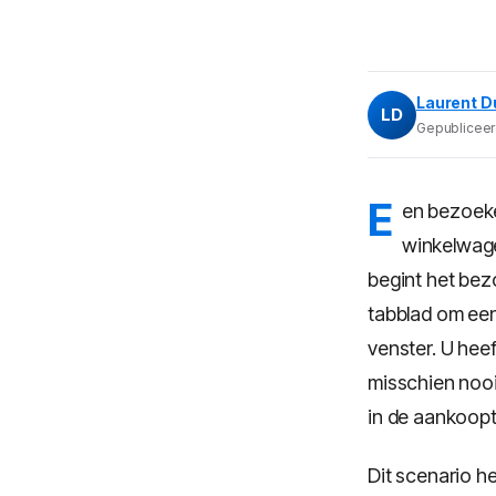
Laurent D
LD
Gepubliceerd
E
en bezoeker
winkelwage
begint het bez
tabblad om een 
venster. U heef
misschien nooi
in de aankoopt
Dit scenario h