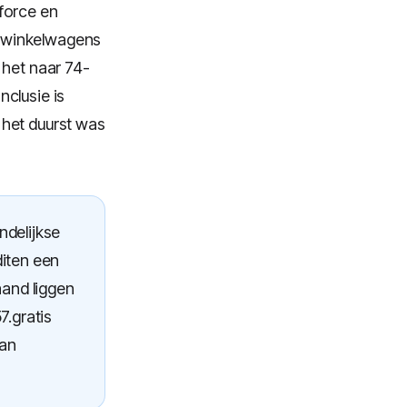
force en
n winkelwagens
 het naar 74-
clusie is
 het duurst was
ndelijkse
iten een
aand liggen
7.gratis
aan