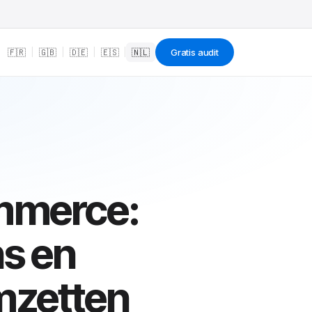
🇫🇷
|
🇬🇧
|
🇩🇪
|
🇪🇸
|
🇳🇱
Gratis audit
ommerce:
s en
mzetten