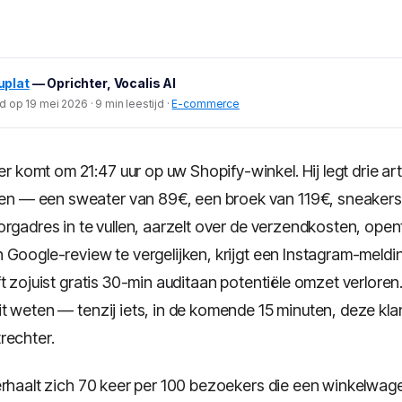
uplat
— Oprichter, Vocalis AI
 op 19 mei 2026 · 9 min leestijd ·
E-commerce
 komt om 21:47 uur op uw Shopify-winkel. Hij legt drie arti
n — een sweater van 89€, een broek van 119€, sneakers 
orgadres in te vullen, aarzelt over de verzendkosten, ope
Google-review te vergelijken, krijgt een Instagram-melding
t zojuist gratis 30-min auditaan potentiële omzet verloren.
t weten — tenzij iets, in de komende 15 minuten, deze kla
rechter.
erhaalt zich 70 keer per 100 bezoekers die een winkelwage