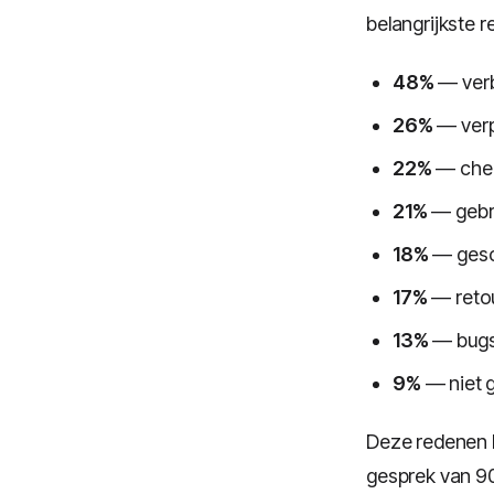
belangrijkste 
48%
— verb
26%
— verp
22%
— chec
21%
— gebr
18%
— gesch
17%
— retou
13%
— bugs 
9%
— niet 
Deze redenen h
gesprek van 9