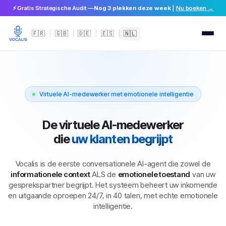
⚡ Gratis Strategische Audit —
Nog 3 plekken deze week
|
Nu boeken →
🇫🇷
🇬🇧
🇩🇪
🇪🇸
🇳🇱
|
|
|
|
Virtuele AI-medewerker met emotionele intelligentie
De virtuele AI-medewerker
die
uw klanten begrijpt
Vocalis is de eerste conversationele AI-agent die zowel de
informationele context
ALS de
emotionele toestand
van uw
gesprekspartner begrijpt. Het systeem beheert uw inkomende
en uitgaande oproepen 24/7, in 40 talen, met echte emotionele
intelligentie.