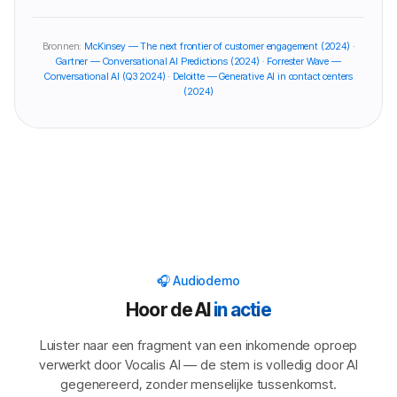
Bronnen:
McKinsey — The next frontier of customer engagement (2024)
·
Gartner — Conversational AI Predictions (2024)
·
Forrester Wave —
Conversational AI (Q3 2024)
·
Deloitte — Generative AI in contact centers
(2024)
🎧 Audiodemo
Hoor de AI
in actie
Luister naar een fragment van een inkomende oproep
verwerkt door Vocalis AI — de stem is volledig door AI
gegenereerd, zonder menselijke tussenkomst.