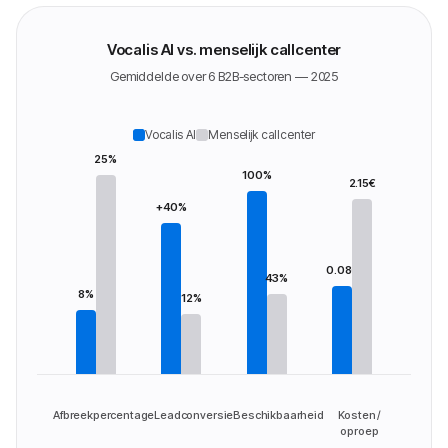
Vocalis AI vs. menselijk callcenter
Gemiddelde over 6 B2B-sectoren — 2025
Vocalis AI
Menselijk callcenter
25%
100%
2.15€
+40%
0.08€
43%
8%
12%
Afbreekpercentage
Leadconversie
Beschikbaarheid
Kosten /
oproep