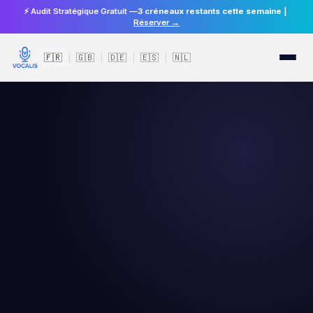
⚡ Audit Stratégique Gratuit —
3 créneaux restants cette semaine
|
Réserver →
🇫🇷
🇬🇧
🇩🇪
🇪🇸
🇳🇱
|
|
|
|