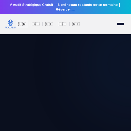
⚡ Audit Stratégique Gratuit —
3 créneaux restants cette semaine
|
Réserver →
🇫🇷
🇬🇧
🇩🇪
🇪🇸
🇳🇱
|
|
|
|