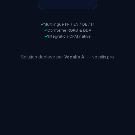
✓
Multilingue FR / EN / DE / IT
✓
Conforme RGPD & DDA
✓
Integration CRM native
Solution deploye par
Vocalis AI
— vocalis.pro