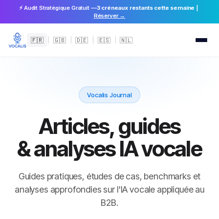
⚡ Audit Stratégique Gratuit —
3 créneaux restants cette semaine
|
Réserver →
🇫🇷
|
🇬🇧
|
🇩🇪
|
🇪🇸
|
🇳🇱
Vocalis Journal
Articles, guides
& analyses IA vocale
Guides pratiques, études de cas, benchmarks et
analyses approfondies sur l'IA vocale appliquée au
B2B.