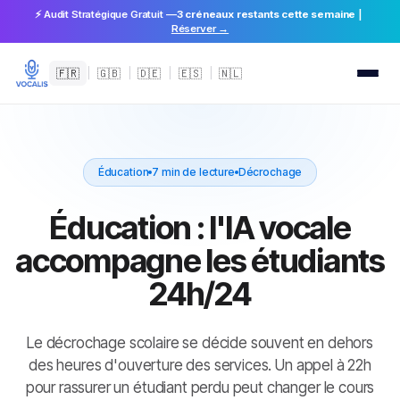
⚡ Audit Stratégique Gratuit —
3 créneaux restants cette semaine
|
Réserver →
🇫🇷
|
🇬🇧
|
🇩🇪
|
🇪🇸
|
🇳🇱
Éducation
7 min de lecture
Décrochage
Éducation : l'IA vocale
accompagne les étudiants
24h/24
Le décrochage scolaire se décide souvent en dehors
des heures d'ouverture des services. Un appel à 22h
pour rassurer un étudiant perdu peut changer le cours