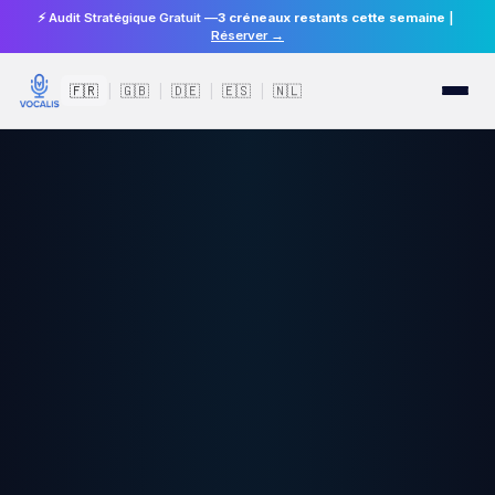
⚡ Audit Stratégique Gratuit —
3 créneaux restants cette semaine
|
Réserver →
🇫🇷
🇬🇧
🇩🇪
🇪🇸
🇳🇱
|
|
|
|