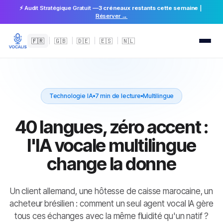
⚡ Audit Stratégique Gratuit —
3 créneaux restants cette semaine
|
Réserver →
🇫🇷
|
🇬🇧
|
🇩🇪
|
🇪🇸
|
🇳🇱
Technologie IA
7 min de lecture
Multilingue
40 langues, zéro accent :
l'IA vocale multilingue
change la donne
Un client allemand, une hôtesse de caisse marocaine, un
acheteur brésilien : comment un seul agent vocal IA gère
tous ces échanges avec la même fluidité qu'un natif ?