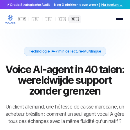
⚡ Gratis Strategische Audit —
Nog 3 plekken deze week
|
Nu boeken →
🇫🇷
|
🇬🇧
|
🇩🇪
|
🇪🇸
|
🇳🇱
Technologie IA
7 min de lecture
Multilingue
Voice AI-agent in 40 talen:
wereldwijde support
zonder grenzen
Un client allemand, une hôtesse de caisse marocaine, un
acheteur brésilien : comment un seul agent vocal IA gère
tous ces échanges avec la même fluidité qu'un natif ?