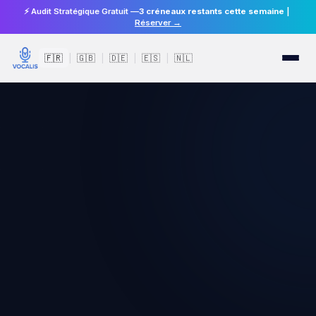
⚡ Audit Stratégique Gratuit —
3 créneaux restants cette semaine
|
Réserver →
🇫🇷
🇬🇧
🇩🇪
🇪🇸
🇳🇱
|
|
|
|