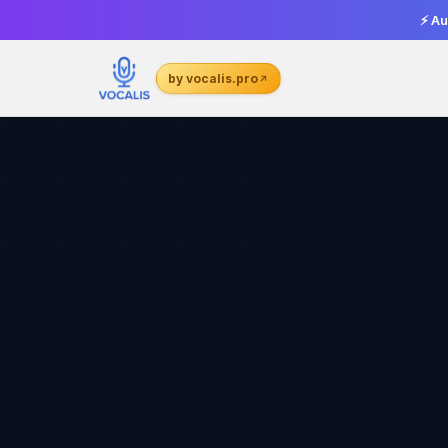
⚡ Au
by vocalis.pro