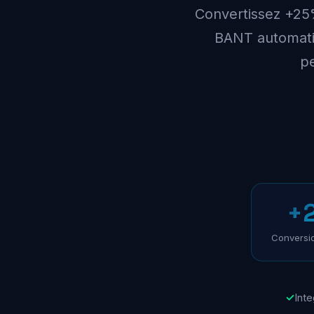
Convertissez +25% 
BANT automatiqu
pe
+
Conversio
✓
Int