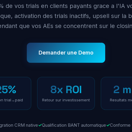
de vos trials en clients payants grace a l'IA vo
e, activation des trials inactifs, upsell sur la 
ndant que vos AEs se concentrent sur le closi
Demander une Demo
25%
8x ROI
2 m
n trial→paid
Retour sur investissement
Resultats m
egration CRM native
✓
Qualification BANT automatique
✓
Conforme