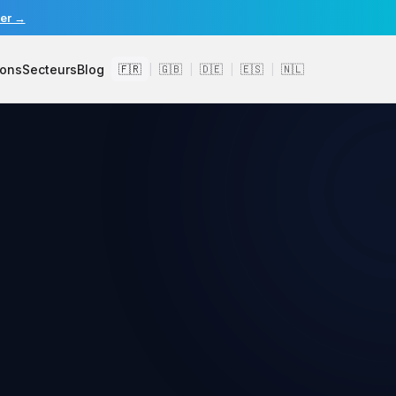
er →
ions
Secteurs
Blog
🇫🇷
🇬🇧
🇩🇪
🇪🇸
🇳🇱
|
|
|
|