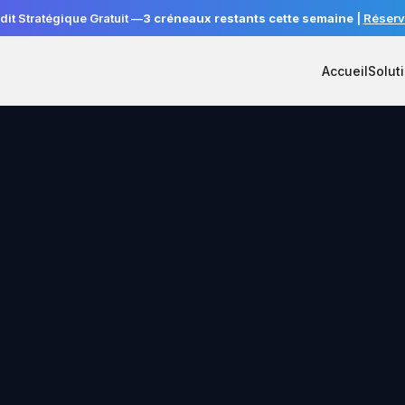
dit Stratégique Gratuit —
3 créneaux restants cette semaine
|
Réserv
Accueil
Solut