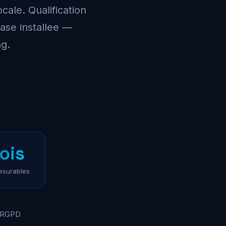
cale. Qualification
base installee —
ng.
ois
esurables
 RGPD