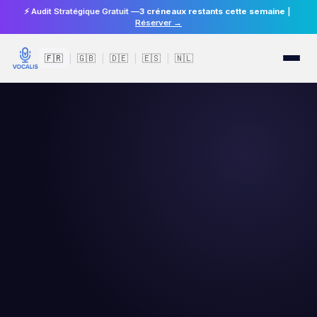
⚡ Audit Stratégique Gratuit —
3 créneaux restants cette semaine
|
Réserver →
🇫🇷
🇬🇧
🇩🇪
🇪🇸
🇳🇱
|
|
|
|