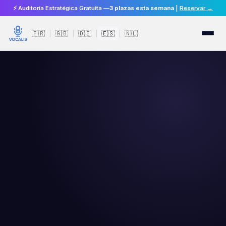
⚡ Auditoría Estratégica Gratuita —
3 plazas esta semana
|
Reservar →
🇫🇷
🇬🇧
🇩🇪
🇪🇸
🇳🇱
|
|
|
|