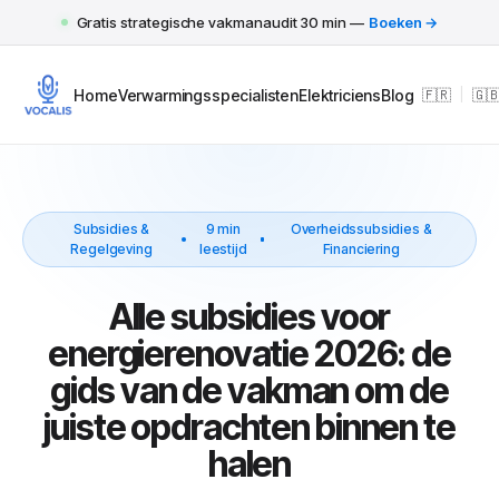
Gratis strategische vakmanaudit 30 min —
Boeken →
Home
Verwarmingsspecialisten
Elektriciens
Blog
🇫🇷
|
🇬
Subsidies &
9 min
Overheidssubsidies &
Regelgeving
leestijd
Financiering
Alle subsidies voor
energierenovatie 2026: de
gids van de vakman om de
juiste opdrachten binnen te
halen