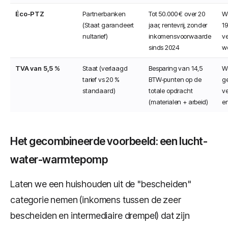
Éco-PTZ
Partnerbanken
Tot 50.000 € over 20
W
(Staat garandeert
jaar, rentevrij, zonder
19
nultarief)
inkomensvoorwaarde
ve
sinds 2024
w
TVA van 5,5 %
Staat (verlaagd
Besparing van 14,5
W
tarief vs 20 %
BTW-punten op de
g
standaard)
totale opdracht
v
(materialen + arbeid)
e
Het gecombineerde voorbeeld: een lucht-
water-warmtepomp
Laten we een huishouden uit de "bescheiden"
categorie nemen (inkomens tussen de zeer
bescheiden en intermediaire drempel) dat zijn