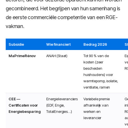
gecombineerd. Het begrijpen van hun samenhang is
de eerste commerciële competentie van een RGE-
vakman.
Subsidie
Wie financiert
Bedrag 2026
S
MaPrimeRénov
ANAH (Staat)
Tot 90 % van de
E
kosten (zeer
ve
bescheiden
R
huishoudens) voor
warmtepomp, isolatie,
ventilatie, ramen
CEE —
Energieleveranciers
Variabele premie
G
Certificaten voor
(EDF, Engie,
afhankelijk van
i
Energiebesparing
TotalEnergies…)
werken en
R
leverancier
a
ve