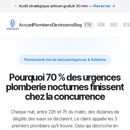
Audit stratégique artisan gratuit 30 min —
Réserver →
Accueil
Plombiers
Électriciens
Blog
🇫🇷
|
🇬🇧
|
🇩🇪
|
🇪
Plomberie
8 min de lecture
Urgences & Astreinte
Pourquoi 70 % des urgences
plomberie nocturnes finissent
chez la concurrence
Chaque nuit, entre 22h et 7h du matin, des dizaines de
dégâts des eaux se déclarent. Le client appelle les 3
premiers plombiers qu'il trouve. Celui qui décroche en