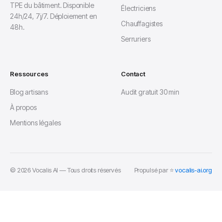
TPE du bâtiment. Disponible
Électriciens
24h/24, 7j/7. Déploiement en
Chauffagistes
48h.
Serruriers
Ressources
Contact
Blog artisans
Audit gratuit 30 min
À propos
Mentions légales
© 2026 Vocalis AI — Tous droits réservés
Propulsé par ⭐
vocalis-ai.org