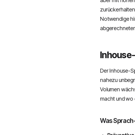
aber mit hohe
zurückerhalten
Notwendige hin
abgerechneter
Inhouse-
Der Inhouse-Sp
nahezu unbegre
Volumen wächst
macht und wo e
Was Sprach-K