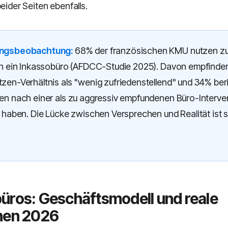
beider Seiten ebenfalls.
ngsbeobachtung:
68% der französischen KMU nutzen z
ch ein Inkassobüro (AFDCC-Studie 2025). Davon empfinde
zen-Verhältnis als "wenig zufriedenstellend" und 34% ber
en nach einer als zu aggressiv empfundenen Büro-Interve
 haben. Die Lücke zwischen Versprechen und Realität ist st
üros: Geschäftsmodell und reale
nen 2026