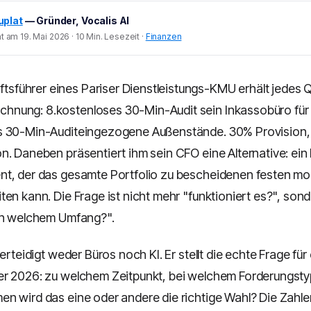
uplat
— Gründer, Vocalis AI
t am 19. Mai 2026 · 10 Min. Lesezeit ·
Finanzen
tsführer eines Pariser Dienstleistungs-KMU erhält jedes Q
echnung: 8.kostenloses 30-Min-Audit sein Inkassobüro für
 30-Min-Auditeingezogene Außenstände. 30% Provision, Ze
n. Daneben präsentiert ihm sein CFO eine Alternative: ein
t, der das gesamte Portfolio zu bescheidenen festen mo
ten kann. Die Frage ist nicht mehr "funktioniert es?", so
in welchem Umfang?".
verteidigt weder Büros noch KI. Er stellt die echte Frage fü
r 2026: zu welchem Zeitpunkt, bei welchem Forderungsty
n wird das eine oder andere die richtige Wahl? Die Zahl