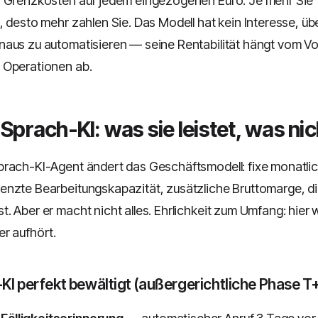
n Grenzkosten auf jedem eingezogenen Euro. Je mehr Sie
, desto mehr zahlen Sie. Das Modell hat kein Interesse, üb
aus zu automatisieren — seine Rentabilität hängt vom V
 Operationen ab.
Sprach-KI: was sie leistet, was nic
rach-KI-Agent ändert das Geschäftsmodell: fixe monatli
nzte Bearbeitungskapazität, zusätzliche Bruttomarge, di
. Aber er macht nicht alles. Ehrlichkeit zum Umfang: hier 
r aufhört.
I perfekt bewältigt (außergerichtliche Phase T+