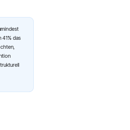
umindest
n 41% das
ichten,
ntion
rukturell