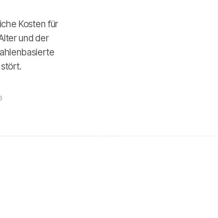
iche Kosten für
lter und der
zahlenbasierte
stört.
6