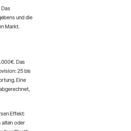
. Das
gebens und die
en Markt.
0.000€. Das
vision: 25 bis
ortung. Eine
 abgerechnet,
sen Effekt:
n alten oder