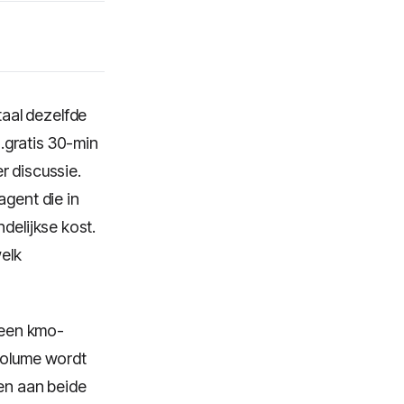
taal dezelfde
.gratis 30-min
r discussie.
agent die in
delijkse kost.
elk
r een kmo-
 volume wordt
len aan beide