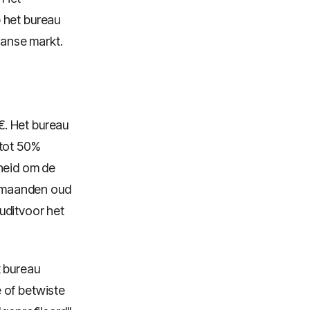
 het bureau
ranse markt.
€. Het bureau
 tot 50%
kheid om de
11 maanden oud
uditvoor het
t bureau
 of betwiste