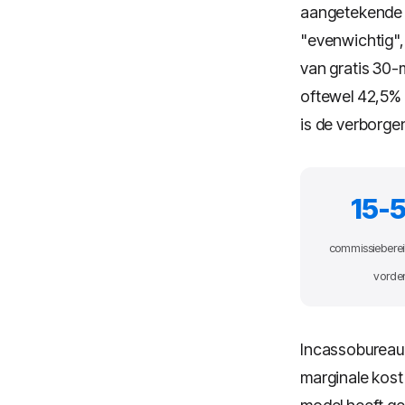
aangetekende b
"evenwichtig", 
van gratis 30-
oftewel 42,5% 
is de verborge
15-
commissieberei
vorde
Incassobureau 
marginale kost 