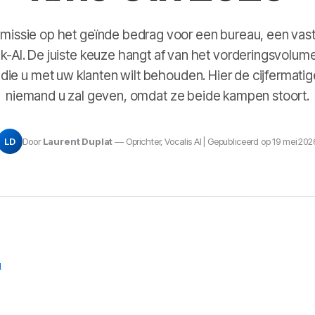
missie op het geïnde bedrag voor een bureau, een vas
ak-AI. De juiste keuze hangt af van het vorderingsvolu
e die u met uw klanten wilt behouden. Hier de cijfermatig
niemand u zal geven, omdat ze beide kampen stoort.
LD
Door
Laurent Duplat
— Oprichter, Vocalis AI | Gepubliceerd op 19 mei 202
g