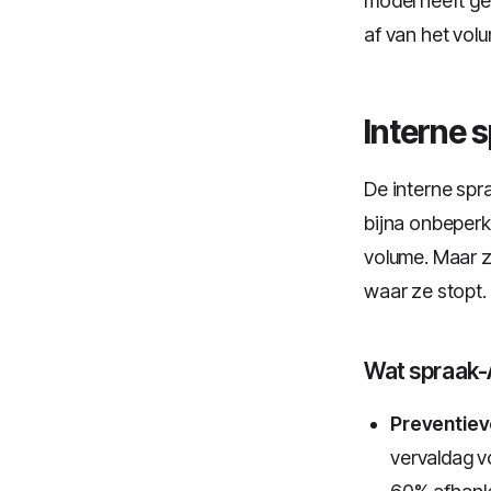
model heeft gee
af van het vol
Interne 
De interne spr
bijna onbeperk
volume. Maar ze
waar ze stopt.
Wat spraak-A
Preventiev
vervaldag v