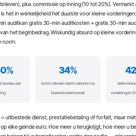
rieven), plus commissie op inning (10 tot 20%). Vermarkt 
is het in werkelijkheid het duurste voor kleine vorderingen
min auditkan gratis 30-min auditkosten + gratis 30-min au
van het beginbedrag. Wiskundig absurd op kleine vorderin
n norm.
50%
34%
42
k bureau per
kmo's die een klant verloren na
reële totaa
ring
bureautussenkomst
vorderingen (fo
= uitbestede dienst, prestatiebetaling of forfait, maar me
op elke geïnde euro. Hoe meer u terugkrijgt, hoe meer u be