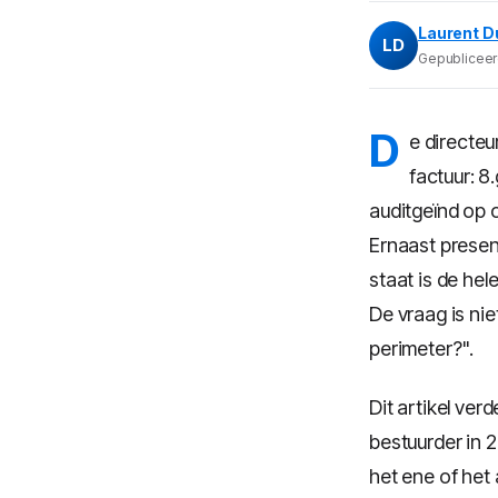
Laurent D
LD
Gepubliceerd
D
e directeu
factuur: 8
auditgeïnd op 
Ernaast presen
staat is de hel
De vraag is ni
perimeter?".
Dit artikel ve
bestuurder in 
het ene of het