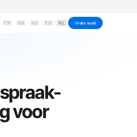
🇫🇷
|
🇬🇧
|
🇩🇪
|
🇪🇸
|
🇳🇱
Gratis audit
 spraak-
ng voor