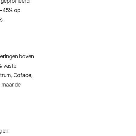
"geprofileerd"
35-45% op
s.
rderingen boven
% vaste
ntrum, Coface,
, maar de
g en