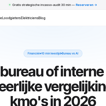
Gratis strategische incasso-audit 30 min —
Reserveren →
e
Loodgieters
Elektriciens
Blog
Financiën
10 min leestijd
Bureau vs AI
bureau of interne
 eerlijke vergelijki
kmo's in 2026