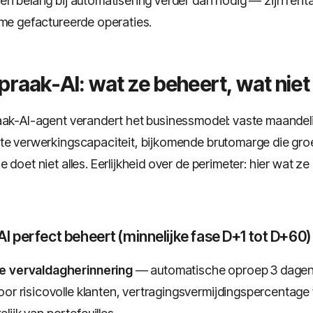
n belang bij automatisering verder dan nodig — zijn rentab
ume gefactureerde operaties.
spraak-AI: wat ze beheert, wat niet
aak-AI-agent verandert het businessmodel: vaste maandeli
te verwerkingscapaciteit, bijkomende brutomarge die groe
 doet niet alles. Eerlijkheid over de perimeter: hier wat z
I perfect beheert (minnelijke fase D+1 tot D+60)
e vervaldagherinnering
— automatische oproep 3 dagen
oor risicovolle klanten, vertragingsvermijdingspercentage