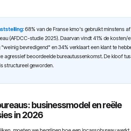
ststelling:
68% van de Franse kmo's gebruikt minstens af
eau (AFDCC-studie 2025). Daarvan vindt 41% de kosten/ef
 "weinig bevredigend" en 34% verklaart een klant te hebb
 te agressief beoordeelde bureautussenkomst. De kloof tus
t is structureel geworden.
ureaus: businessmodel en reële
ies in 2026
ijken, moeten we begrijpen hoe een incassobureau werkt.