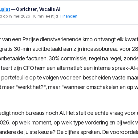
uplat
— Oprichter, Vocalis AI
 op 19 mei 2026 · 10 min leestijd ·
Financiën
r van een Parijse dienstverlenende kmo ontvangt elk kwar
.gratis 30-min auditbetaald aan zijn incassobureau voor 28
onbetaalde facturen. 30% commissie, regel na regel, zonde
teert zijn CFO hem een alternatief: een interne spraak-AI-
e portefeuille op te volgen voor een bescheiden vaste maan
et meer "werkt het?", maar "wanneer omschakelen en op w
rdedigt noch bureaus noch AI. Het stelt de echte vraag voo
2026: op welk moment, op welk type vordering en bij welk
 andere de juiste keuze? De cijfers spreken. De vooroorde