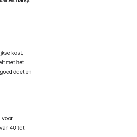
iliteit hangt
jkse kost,
it met het
e goed doet en
 voor
 van 40 tot