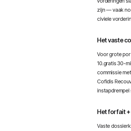
vorderingen sl
zijn — vaak n
civiele vorder
Het vaste c
Voor grote por
10.gratis 30-m
commissie met 
Cofidis Recouvr
instapdrempel s
Het forfait
Vaste dossierk