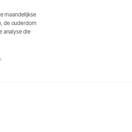
te maandelijkse
me, de ouderdom
e analyse die
6