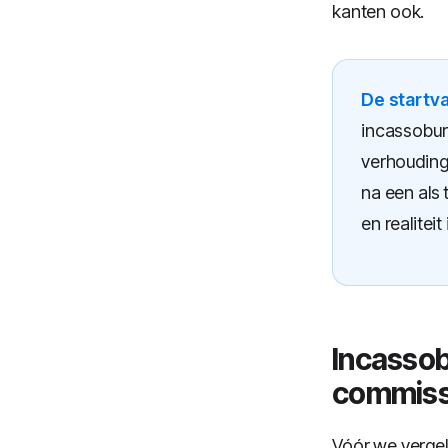
kanten ook.
De startva
incassobur
verhouding
na een als
en realitei
Incassob
commiss
Vóór we vergel