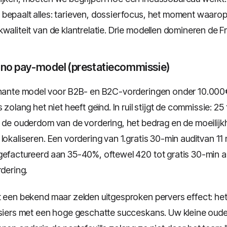
bepaalt alles: tarieven, dossierfocus, het moment waarop
waliteit van de klantrelatie. Drie modellen domineren de F
, no pay-model (prestatiecommissie)
inante model voor B2B- en B2C-vorderingen onder 10.000
s zolang het niet heeft geïnd. In ruil stijgt de commissie: 25
n de ouderdom van de vordering, het bedrag en de moeilij
 lokaliseren. Een vordering van 1.gratis 30-min auditvan 
gefactureerd aan 35-40%, oftewel 420 tot gratis 30-min a
rdering.
t een bekend maar zelden uitgesproken pervers effect: he
ssiers met een hoge geschatte succeskans. Uw kleine oude