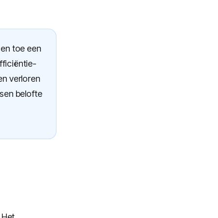
 en toe een
ficiëntie-
en verloren
sen belofte
 Het