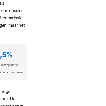
als
: een dossier
ditcommissie,
gen, maar het
,5%
lkost op kleine
rfait + commissie)
t hoge
taalt. Het