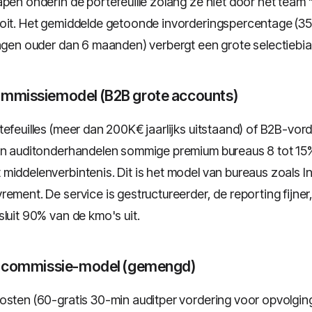
apen onderin de portefeuille zolang ze niet door het team 
ooit. Het gemiddelde getoonde invorderingspercentage (
ingen ouder dan 6 maanden) verbergt een grote selectiebia
ommissiemodel (B2B grote accounts)
tefeuilles (meer dan 200K€ jaarlijks uitstaand) of B2B-vo
in auditonderhandelen sommige premium bureaus 8 tot 15
middelenverbintenis. Dit is het model van bureaus zoals I
ement. De service is gestructureerder, de reporting fijner
luit 90% van de kmo's uit.
 + commissie-model (gemengd)
osten (60-gratis 30-min auditper vordering voor opvolgin