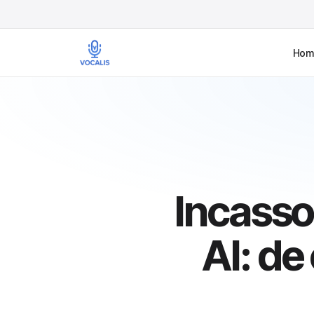
Hom
Incasso
AI: de