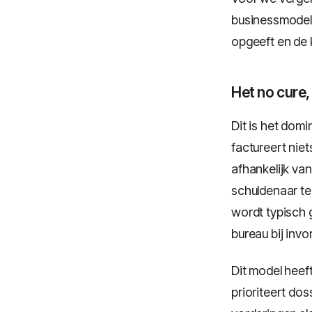
businessmodel 
opgeeft en de k
Het no cure
Dit is het dom
factureert niet
afhankelijk va
schuldenaar te
wordt typisch 
bureau bij invo
Dit model heef
prioriteert do