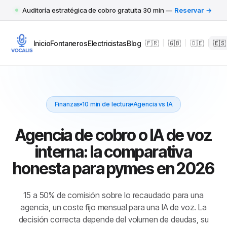
Auditoría estratégica de cobro gratuita 30 min —
Reservar →
Inicio
Fontaneros
Electricistas
Blog
🇫🇷
|
🇬🇧
|
🇩🇪
|
🇪🇸
Finanzas
10 min de lectura
Agencia vs IA
Agencia de cobro o IA de voz
interna: la comparativa
honesta para pymes en 2026
15 a 50% de comisión sobre lo recaudado para una
agencia, un coste fijo mensual para una IA de voz. La
decisión correcta depende del volumen de deudas, su