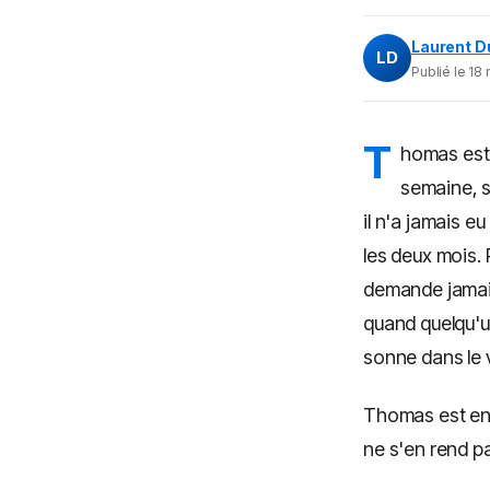
Laurent D
LD
Publié le 18 
T
homas est c
semaine, so
il n'a jamais e
les deux mois. 
demande jamais 
quand quelqu'u
sonne dans le 
Thomas est en tr
ne s'en rend pa