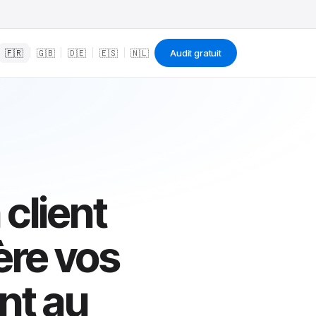
🇫🇷
|
🇬🇧
|
🇩🇪
|
🇪🇸
|
🇳🇱
Audit gratuit
 client
ère vos
ant au