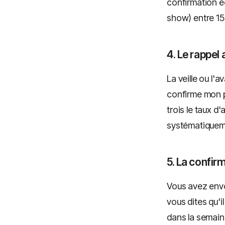
confirmation éc
show) entre 15
4. Le rappel
La veille ou l'
confirme mon p
trois le taux d
systématiqueme
5. La confir
Vous avez envo
vous dites qu'i
dans la semain