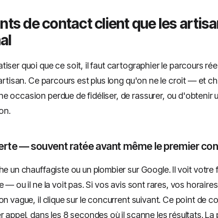
nts de contact client que les artis
al
iser quoi que ce soit, il faut cartographier le parcours réel
 artisan. Ce parcours est plus long qu'on ne le croit — et 
e occasion perdue de fidéliser, de rassurer, ou d'obtenir 
on.
verte — souvent ratée avant même le premier co
he un chauffagiste ou un plombier sur Google. Il voit votre
e — ou il ne la voit pas. Si vos avis sont rares, vos horaire
on vague, il clique sur le concurrent suivant. Ce point de c
r appel, dans les 8 secondes où il scanne les résultats. La 