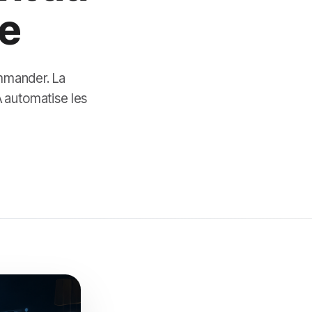
ce
ommander. La
A automatise les