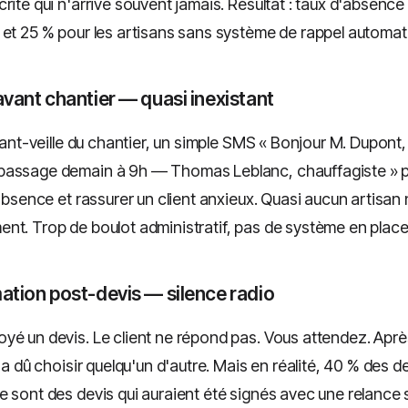
rite qui n'arrive souvent jamais. Résultat : taux d'absence à
 et 25 % pour les artisans sans système de rappel automat
 avant chantier — quasi inexistant
avant-veille du chantier, un simple SMS « Bonjour M. Dupont,
assage demain à 9h — Thomas Leblanc, chauffagiste » pe
'absence et rassurer un client anxieux. Quasi aucun artisan n
nt. Trop de boulot administratif, pas de système en place
mation post-devis — silence radio
yé un devis. Le client ne répond pas. Vous attendez. Après
l a dû choisir quelqu'un d'autre. Mais en réalité, 40 % des 
e sont des devis qui auraient été signés avec une relance 