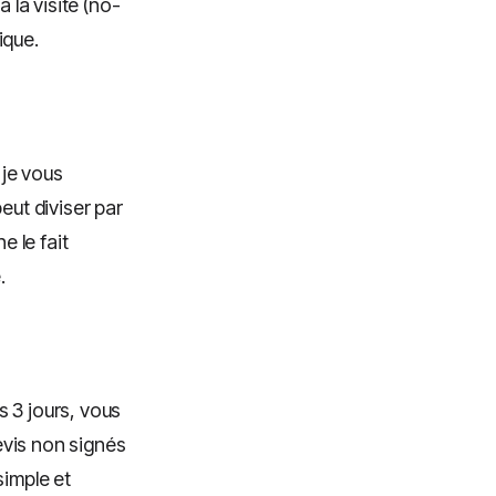
 la visite (no-
ique.
 je vous
ut diviser par
e le fait
.
 3 jours, vous
devis non signés
simple et