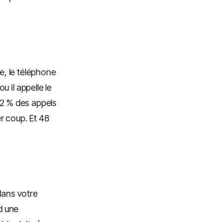
e, le téléphone
 il appelle le
62 % des appels
r coup. Et 48
dans votre
d une