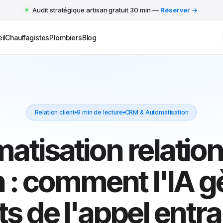
Audit stratégique artisan gratuit 30 min —
Réserver →
il
Chauffagistes
Plombiers
Blog
Relation client
9 min de lecture
CRM & Automatisation
tisation relation
n : comment l'IA g
ts de l'appel entr