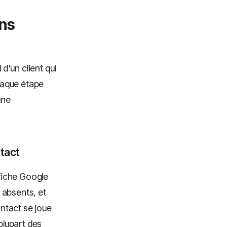
ans
 d'un client qui
chaque étape
une
ntact
 fiche Google
s absents, et
ontact se joue
plupart des