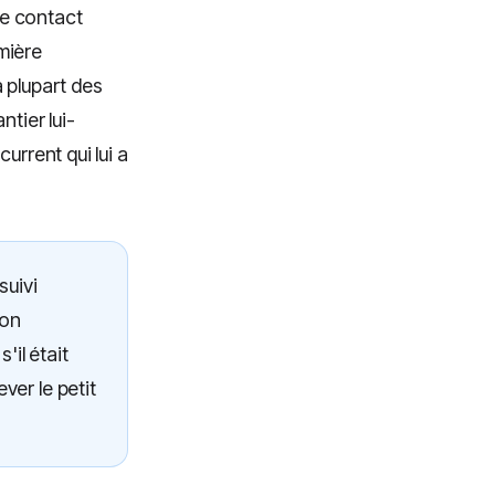
de contact
mière
 plupart des
tier lui-
urrent qui lui a
suivi
son
il était
ver le petit