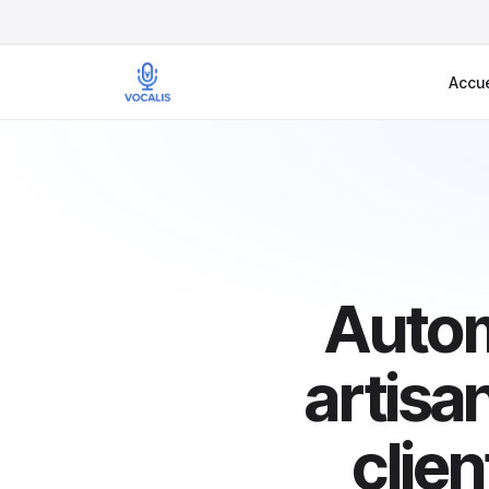
Accue
Automa
artisa
clien