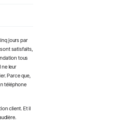
inq jours par
sont satisfaits,
andation tous
 ne leur
ier. Parce que,
on téléphone
n client. Et il
audière.