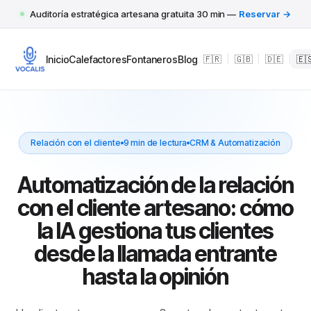
Auditoría estratégica artesana gratuita 30 min —
Reservar →
Inicio
Calefactores
Fontaneros
Blog
🇫🇷
|
🇬🇧
|
🇩🇪
|
🇪
Relación con el cliente
9 min de lectura
CRM & Automatización
Automatización de la relación
con el cliente artesano: cómo
la IA gestiona tus clientes
desde la llamada entrante
hasta la opinión