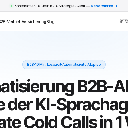
Kostenloses 30-min B2B-Strategie-Audit —
Reservieren →
B2B-Vertrieb
Versicherung
Blog
🇫🇷
B2B
10 Min. Lesezeit
Automatisierte Akquise
tisierung B2B-A
e der KI-Sprachag
te Cold Calls in 