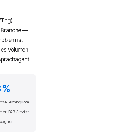
e/Tag)
ch Branche —
roblem ist
eses Volumen
-Sprachagent.
8 %
iche Terminquote
erten B2B-Service-
pagnen