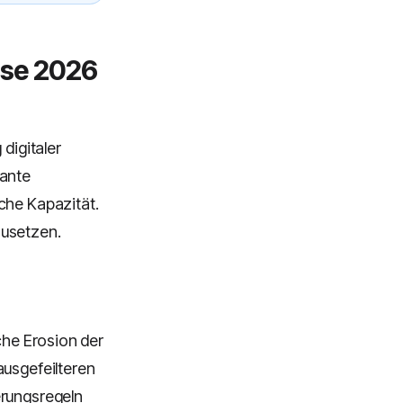
ise 2026
digitaler
kante
che Kapazität.
zusetzen.
che Erosion der
ausgefeilteren
erungsregeln