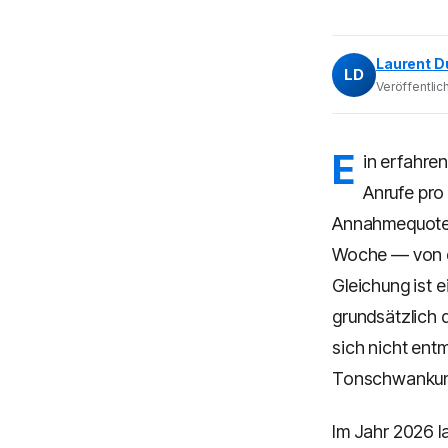
Laurent D
LD
Veröffentlich
E
in erfahre
Anrufe pro 
Annahmequote v
Woche — von de
Gleichung ist e
grundsätzlich d
sich nicht ent
Tonschwankun
Im Jahr 2026 l