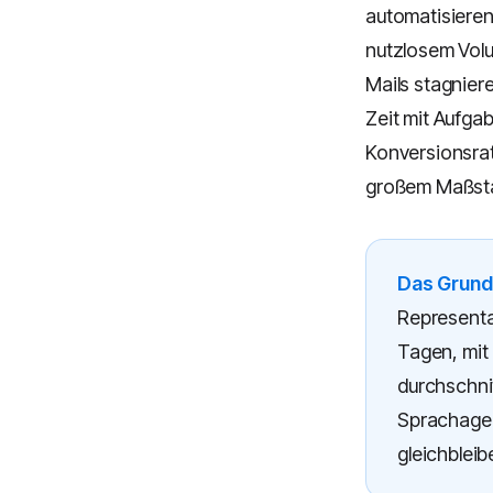
automatisieren?
nutzlosem Volu
Mails stagnier
Zeit mit Aufga
Konversionsrat
großem Maßsta
Das Grund
Representat
Tagen, mit 
durchschnit
Sprachagen
gleichbleib