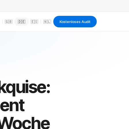
|
🇬🇧
|
🇩🇪
|
🇪🇸
|
🇳🇱
Kostenloses Audit
kquise:
ent
1 Woche