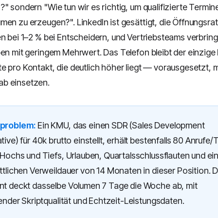
" sondern "Wie tun wir es richtig, um qualifizierte Termine
men zu erzeugen?". LinkedIn ist gesättigt, die Öffnungsra
en bei 1–2 % bei Entscheidern, und Vertriebsteams verbring
ben mit geringem Mehrwert. Das Telefon bleibt der einzige 
e pro Kontakt, die deutlich höher liegt — vorausgesetzt, 
b einsetzen.
problem:
Ein KMU, das einen SDR (Sales Development
ive) für 40k brutto einstellt, erhält bestenfalls 80 Anrufe/
Hochs und Tiefs, Urlauben, Quartalsschlussflauten und ei
tlichen Verweildauer von 14 Monaten in dieser Position. 
t deckt dasselbe Volumen 7 Tage die Woche ab, mit
ender Skriptqualität und Echtzeit-Leistungsdaten.