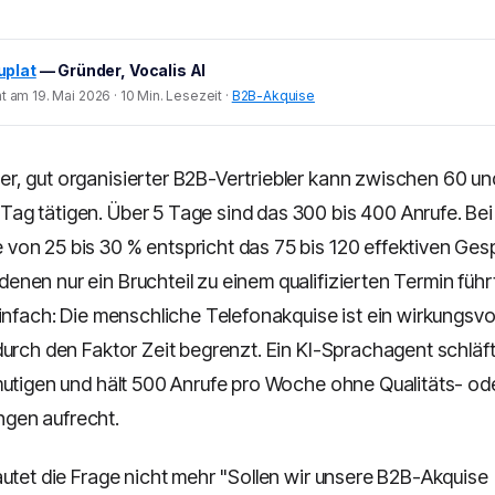
uplat
— Gründer, Vocalis AI
t am 19. Mai 2026 · 10 Min. Lesezeit ·
B2B-Akquise
ner, gut organisierter B2B-Vertriebler kann zwischen 60 u
Tag tätigen. Über 5 Tage sind das 300 bis 400 Anrufe. Bei
on 25 bis 30 % entspricht das 75 bis 120 effektiven Ge
nen nur ein Bruchteil zu einem qualifizierten Termin führt
infach: Die menschliche Telefonakquise ist ein wirkungsvol
urch den Faktor Zeit begrenzt. Ein KI-Sprachagent schläft 
mutigen und hält 500 Anrufe pro Woche ohne Qualitäts- od
gen aufrecht.
autet die Frage nicht mehr "Sollen wir unsere B2B-Akquise