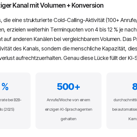
ziger Kanal mit Volumen + Konversion
 die eine strukturierte Cold-Calling-Aktivität (100+ Anruf
en, erzielen weiterhin Terminquoten von 4 bis 12 % je na
t auf anderen Kanälen bei vergleichbarem Volumen. Das P
ktivität des Kanals, sondern die menschliche Kapazität, di
verlust aufrechtzuerhalten. Genau diese Lücke füllt der KI
 %
500+
trate bei B2B-
Anrufe/Woche von einem
durchschnittl
ls (2025)
einzigen KI-Sprachagenten
bei automatisi
gehalten
Kam