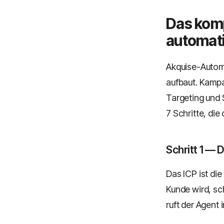
Das komp
automati
Akquise-Automa
aufbaut. Kampa
Targeting und 
7 Schritte, di
Schritt 1 — D
Das ICP ist di
Kunde wird, sc
ruft der Agent 