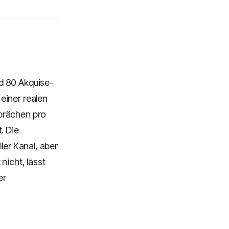
nd 80 Akquise-
 einer realen
sprächen pro
. Die
ler Kanal, aber
nicht, lässt
er