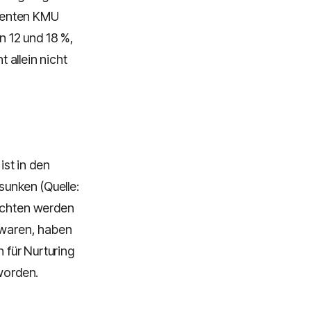
gmenten KMU
 12 und 18 %,
t allein nicht
st in den
unken (Quelle:
richten werden
r waren, haben
h für Nurturing
eworden.