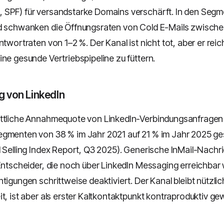
 SPF) für versandstarke Domains verschärft. In den Se
d schwanken die Öffnungsraten von Cold E-Mails zwischen
ntwortraten von 1–2 %. Der Kanal ist nicht tot, aber er reich
ine gesunde Vertriebspipeline zu füttern.
g von LinkedIn
ttliche Annahmequote von LinkedIn-Verbindungsanfragen i
gmenten von 38 % im Jahr 2021 auf 21 % im Jahr 2025 ges
l Selling Index Report, Q3 2025). Generische InMail-Nach
 Entscheider, die noch über LinkedIn Messaging erreichba
tigungen schrittweise deaktiviert. Der Kanal bleibt nützlic
it, ist aber als erster Kaltkontaktpunkt kontraproduktiv g