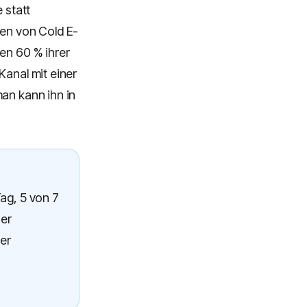
 statt
ten von Cold E-
en 60 % ihrer
Kanal mit einer
man kann ihn in
Tag, 5 von 7
ner
Der