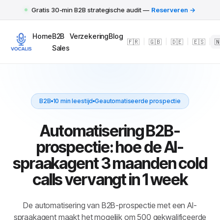
Gratis 30-min B2B strategische audit —
Reserveren →
Home
B2B
Verzekering
Blog
🇫🇷
|
🇬🇧
|
🇩🇪
|
🇪🇸
|

Sales
B2B
10 min leestijd
Geautomatiseerde prospectie
Automatisering B2B-
prospectie: hoe de AI-
spraakagent 3 maanden cold
calls vervangt in 1 week
De automatisering van B2B-prospectie met een AI-
spraakagent maakt het mogelijk om 500 gekwalificeerde