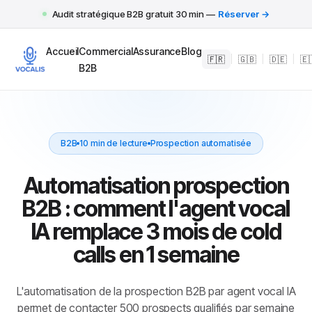
Audit stratégique B2B gratuit 30 min —
Réserver →
Accueil
Commercial
Assurance
Blog
🇫🇷
|
🇬🇧
|
🇩🇪
|
🇪
B2B
B2B
10 min de lecture
Prospection automatisée
Automatisation prospection
B2B : comment l'agent vocal
IA remplace 3 mois de cold
calls en 1 semaine
L'automatisation de la prospection B2B par agent vocal IA
permet de contacter 500 prospects qualifiés par semaine