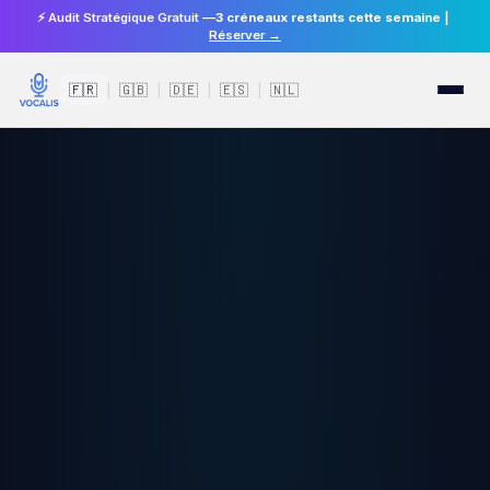
⚡ Audit Stratégique Gratuit —
3 créneaux restants cette semaine
|
Réserver →
🇫🇷
🇬🇧
🇩🇪
🇪🇸
🇳🇱
|
|
|
|