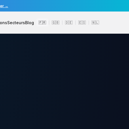
er →
ions
Secteurs
Blog
🇫🇷
🇬🇧
🇩🇪
🇪🇸
🇳🇱
|
|
|
|