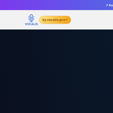
⚡ Au
by vocalis.pro