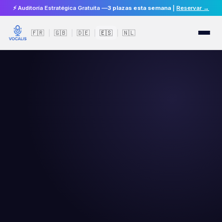
⚡ Auditoría Estratégica Gratuita —
3 plazas esta semana
|
Reservar →
🇫🇷
🇬🇧
🇩🇪
🇪🇸
🇳🇱
|
|
|
|