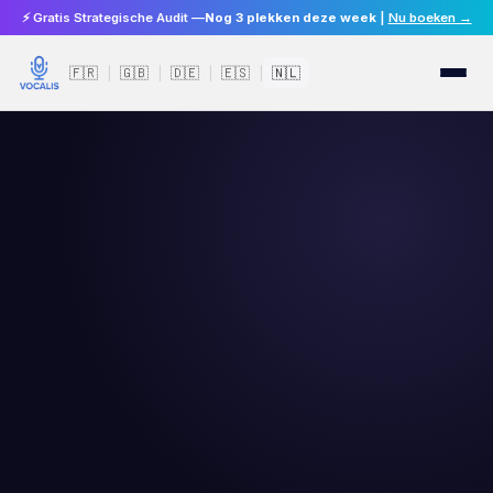
⚡ Gratis Strategische Audit —
Nog 3 plekken deze week
|
Nu boeken →
🇫🇷
🇬🇧
🇩🇪
🇪🇸
🇳🇱
|
|
|
|