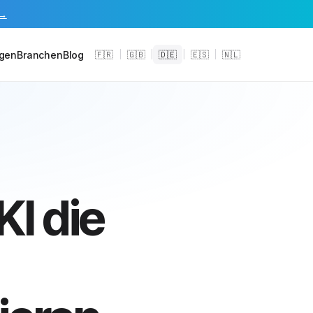
 →
gen
Branchen
Blog
🇫🇷
|
🇬🇧
|
🇩🇪
|
🇪🇸
|
🇳🇱
I die