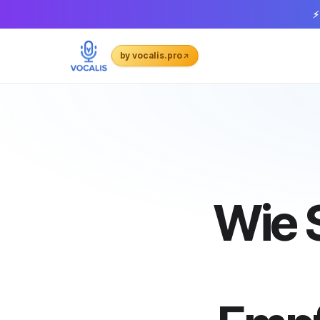
⚡
by vocalis.pro
Wie 