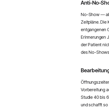
Anti-No-Sh
No-Show — abw
Zeitpläne. Die
entgangenen G
Erinnerungen J
der Patient ni
des No-Show
Bearbeitun
Öffnungszeiten
Vorbereitung a
Studie 40 bis 
und schafft so