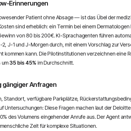
ow-Erinnerungen
esender Patient ohne Absage — ist das Übel der mediz
 Kosten sind erheblich: ein Termin bei einem Dermatologen
ewinn von 80 bis 200€. KI-Sprachagenten führen autom
-2, J-1 und J-Morgen durch, mit einem Vorschlag zur Versc
cht kommen kann. Die Pilotinstitutionen verzeichnen eine 
s um
35 bis 45%
im Durchschnitt.
g gängiger Anfragen
, Standort, verfügbare Parkplätze, Rückerstattungsbedi
uf Untersuchungen: Diese Fragen machen laut der Deloitte
60% des Volumens eingehender Anrufe aus. Der Agent antw
 menschliche Zeit für komplexe Situationen.