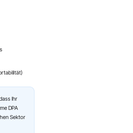
us
tabilität)
dass Ihr
orme DPA
chen Sektor