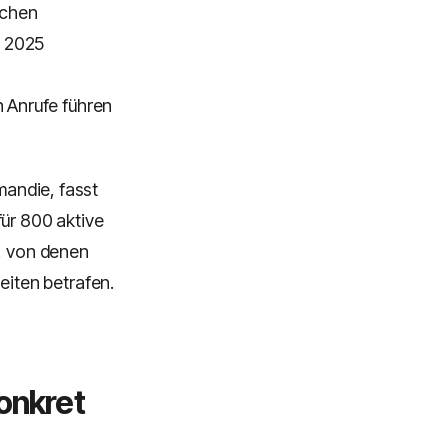
ichen
e 2025
n Anrufe führen
mandie, fasst
für 800 aktive
n, von denen
iten betrafen.
onkret