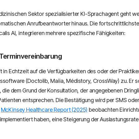
dizinischen Sektor spezialisierter KI-Sprachagent geht we
matischen Anrufbeantworter hinaus. Die fortschrittlichst
alis AI, integrieren mehrere spezifische Fähigkeiten:
e Terminvereinbarung
t in Echtzeit auf die Verfügbarkeiten des oder der Praktike
ssoftware (Doctolib, Maiia, Médistory, CrossWay) zu. Er s
r, die dem Grund der Konsultation, der angegebenen Dringl
Patienten entsprechen. Die Bestätigung wird per SMS oder
t
McKinsey Healthcare Report (2025)
beobachten Einricht
 implementiert haben, eine Steigerung der Auslastungsrate