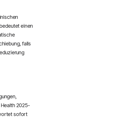
inischen
 bedeutet einen
atische
hiebung, falls
Reduzierung
ngungen,
 Health 2025-
ortet sofort