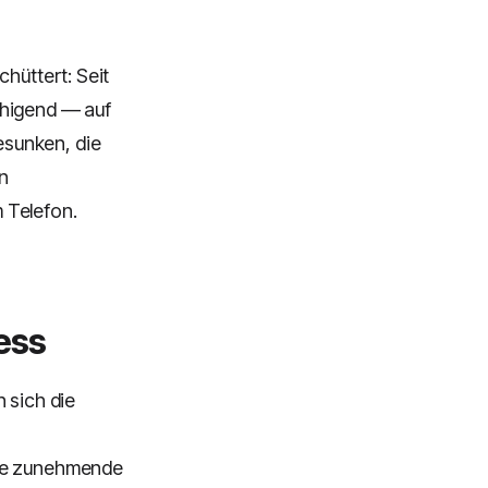
chüttert: Seit
uhigend — auf
esunken, die
n
 Telefon.
ess
 sich die
ine zunehmende