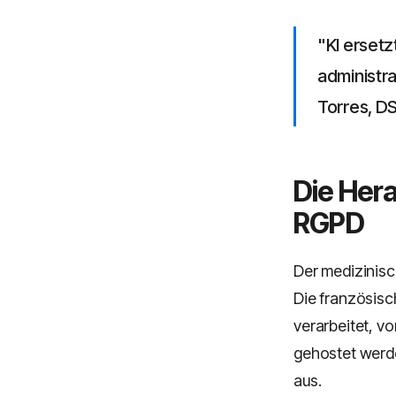
"KI ersetz
administra
Torres, D
Die Her
RGPD
Der medizinisc
Die französisc
verarbeitet, v
gehostet werde
aus.