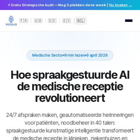
⚡ Gratis Strategische Audit —
Nog 3 plekken deze week
|
Nu boeken →
🇫🇷
|
🇬🇧
|
🇩🇪
|
🇪🇸
|
🇳🇱
Medische Sector
9 min lezen
9 april 2026
Hoe spraakgestuurde AI
de medische receptie
revolutioneert
24/7 afspraken maken, geautomatiseerde herinneringen
voor patiënten, noodbeheer in 40 talen:
spraakgestuurde kunstmatige intelligentie transformeert
de medische receptie in klinieken, ziekenhuizen en