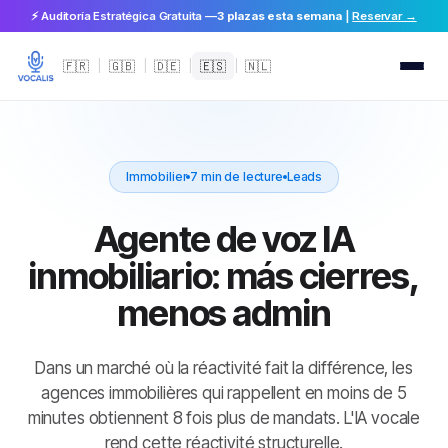
⚡ Auditoría Estratégica Gratuita —
3 plazas esta semana
|
Reservar →
🇫🇷
|
🇬🇧
|
🇩🇪
|
🇪🇸
|
🇳🇱
Immobilier
7 min de lecture
Leads
Agente de voz IA
inmobiliario: más cierres,
menos admin
Dans un marché où la réactivité fait la différence, les
agences immobilières qui rappellent en moins de 5
minutes obtiennent 8 fois plus de mandats. L'IA vocale
rend cette réactivité structurelle.