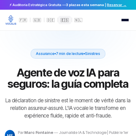
⚡ Auditoría Estratégica Gratuita —
3 plazas esta semana
|
Reservar →
🇫🇷
|
🇬🇧
|
🇩🇪
|
🇪🇸
|
🇳🇱
Assurance
7 min de lecture
Sinistres
Agente de voz IA para
seguros: la guía completa
La déclaration de sinistre est le moment de vérité dans la
relation assureur-assuré. L'IA vocale le transforme en
expérience fluide, rapide et anti-fraude.
Par
Marc Fontaine
— Journaliste IA & Technologie | Publié le 1er
MF