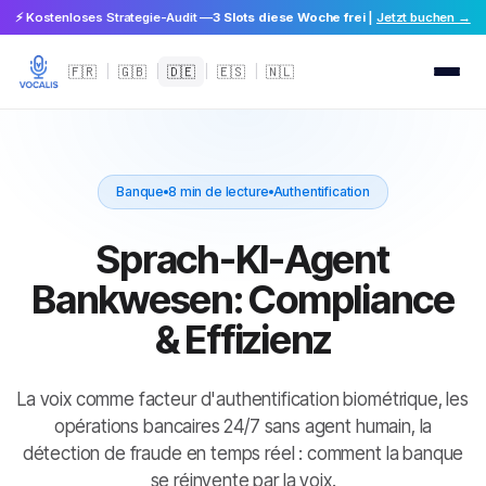
⚡ Kostenloses Strategie-Audit —
3 Slots diese Woche frei
|
Jetzt buchen →
🇫🇷
|
🇬🇧
|
🇩🇪
|
🇪🇸
|
🇳🇱
Banque
8 min de lecture
Authentification
Sprach-KI-Agent
Bankwesen: Compliance
& Effizienz
La voix comme facteur d'authentification biométrique, les
opérations bancaires 24/7 sans agent humain, la
détection de fraude en temps réel : comment la banque
se réinvente par la voix.