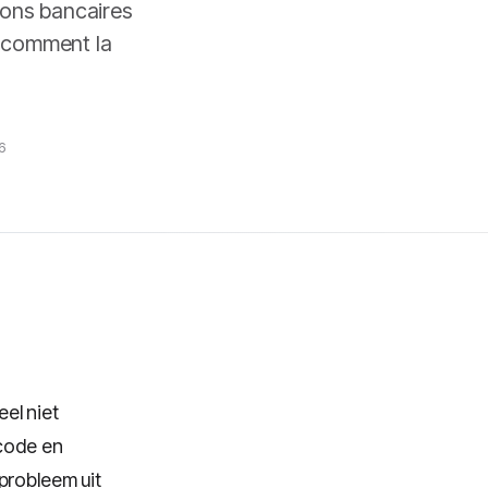
ions bancaires
: comment la
6
el niet
tcode en
probleem uit