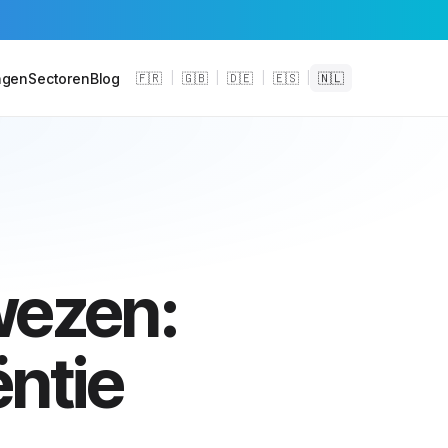
ngen
Sectoren
Blog
🇫🇷
|
🇬🇧
|
🇩🇪
|
🇪🇸
|
🇳🇱
wezen:
ëntie