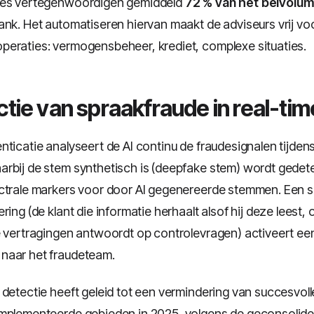
ies vertegenwoordigen gemiddeld
72 % van het belvolu
ank. Het automatiseren hiervan maakt de adviseurs vrij v
eraties: vermogensbeheer, krediet, complexe situaties.
tie van spraakfraude in real-tim
nticatie analyseert de AI continu de fraudesignalen tijden
rbij de stem synthetisch is (deepfake stem) wordt gedet
ctrale markers voor door AI gegenereerde stemmen. Een 
ring (de klant die informatie herhaalt alsof hij deze leest, 
e vertragingen antwoordt op controlevragen) activeert ee
naar het fraudeteam.
 detectie heeft geleid tot een vermindering van succesvoll
ïmplementeerde gebieden in 2025, volgens de geconsolid