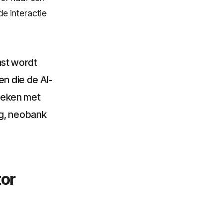
e interactie
st wordt
en die de AI-
leken met
ng, neobank
tor