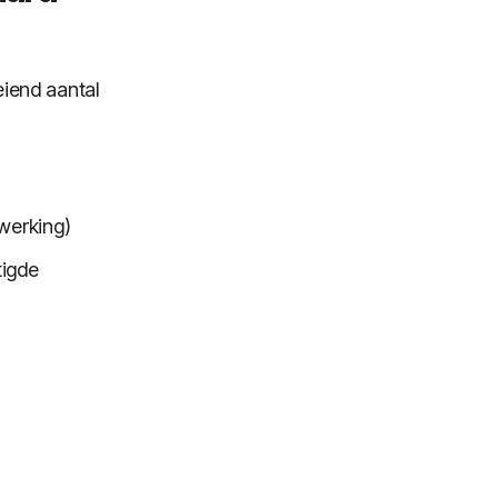
eiend aantal
rwerking)
tigde