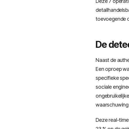
Deze 7 operat
detailhandelsb
toevoegende op
De detec
Naast de authe
Een oproep waa
specifieke spe
sociale enginee
ongebruikelijk
waarschuwing 
Deze real-time
23 % op de ge