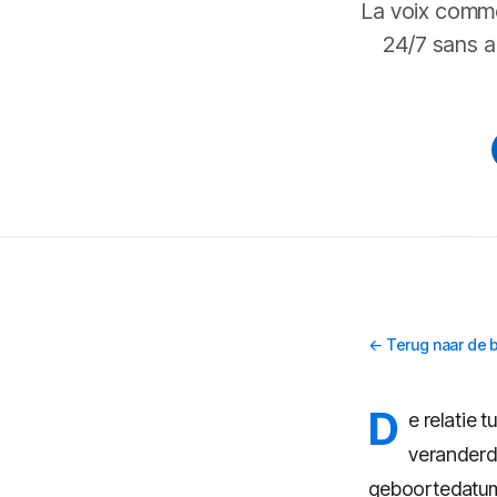
La voix comme
24/7 sans a
← Terug naar de 
D
e relatie 
veranderd 
geboortedatum,