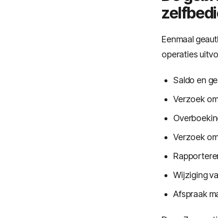
zelfbed
Eenmaal geauth
operaties uitv
Saldo en ge
Verzoek om 
Overboeking
Verzoek om
Rapporteren
Wijziging va
Afspraak m