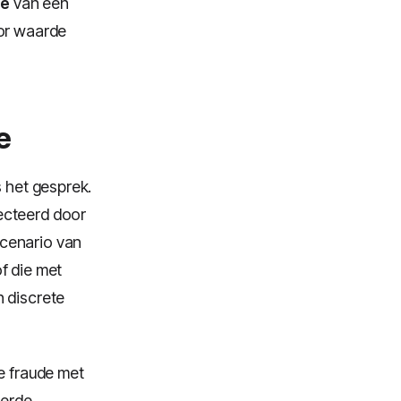
me
van een
oor waarde
e
s het gesprek.
ecteerd door
scenario van
of die met
n discrete
e fraude met
eerde