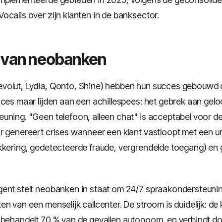
ocalis over zijn klanten in de banksector.
 van neobanken
volut, Lydia, Qonto, Shine) hebben hun succes gebouwd 
aces maar lijden aan een achillespees: het gebrek aan gel
uning. "Geen telefoon, alleen chat" is acceptabel voor de 
r genereert crises wanneer een klant vastloopt met een u
kkering, gedetecteerde fraude, vergrendelde toegang) en
ent stelt neobanken in staat om 24/7 spraakondersteunin
n van een menselijk callcenter. De stroom is duidelijk: de k
 behandelt 70 % van de gevallen autonoom, en verbindt d