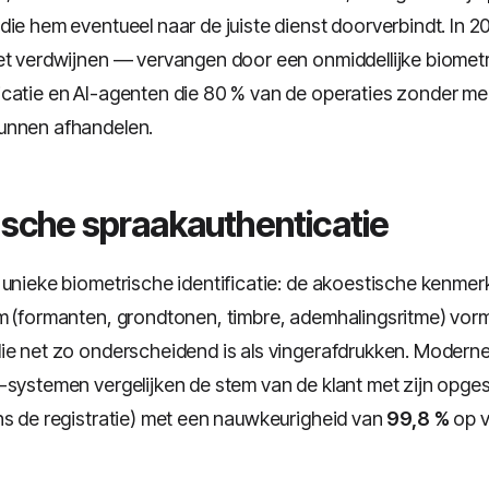
die hem eventueel naar de juiste dienst doorverbindt. In 2
et verdwijnen — vervangen door een onmiddellijke biomet
catie en AI-agenten die 80 % van de operaties zonder me
unnen afhandelen.
ische spraakauthenticatie
 unieke biometrische identificatie: de akoestische kenmer
m (formanten, grondtonen, timbre, ademhalingsritme) vor
ie net zo onderscheidend is als vingerafdrukken. Modern
-systemen vergelijken de stem van de klant met zijn opge
ns de registratie) met een nauwkeurigheid van
99,8 %
op 