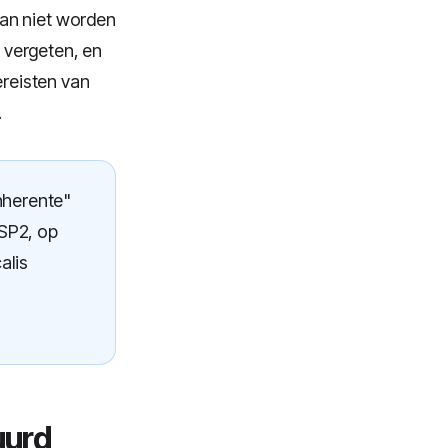
kan niet worden
 vergeten, en
reisten van
.
nherente"
DSP2, op
alis
uurd