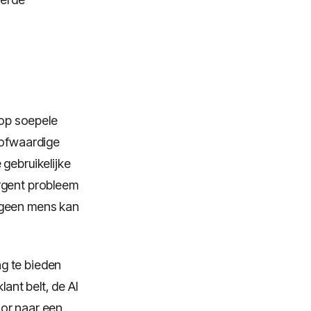
op soepele
oofwaardige
gebruikelijke
rgent probleem
 geen mens kan
g te bieden
lant belt, de AI
oor naar een