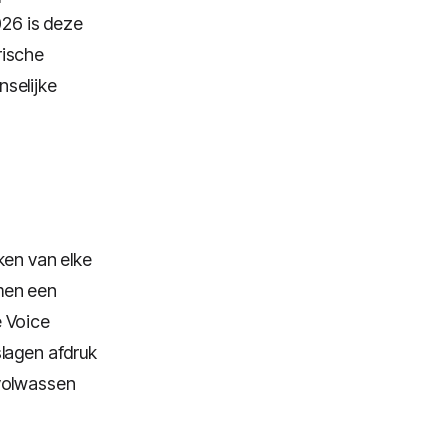
026 is deze
rische
nselijke
ken van elke
men een
e Voice
slagen afdruk
volwassen