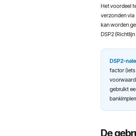
Het voordeel t
verzonden via 
kan worden ge
DSP2 (Richtlij
DSP2-nale
factor (iet
voorwaarde
gebruikt e
bankimplem
De gebru