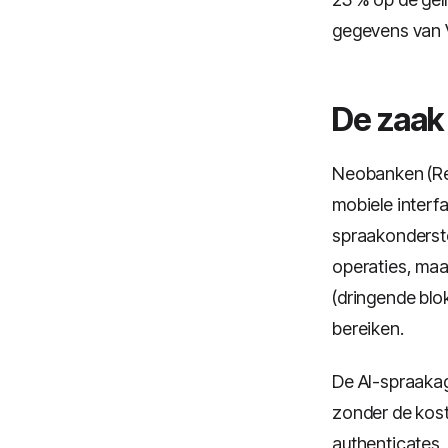
gegevens van V
De zaak
Neobanken (Re
mobiele interf
spraakonderste
operaties, maa
(dringende blo
bereiken.
De AI-spraakag
zonder de koste
authenticates,