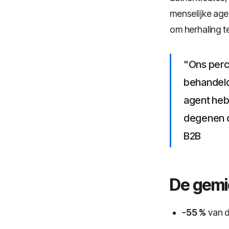
menselijke age
om herhaling 
"Ons perc
behandeld,
agent heb
degenen d
B2B
De gemi
-55 %
van d