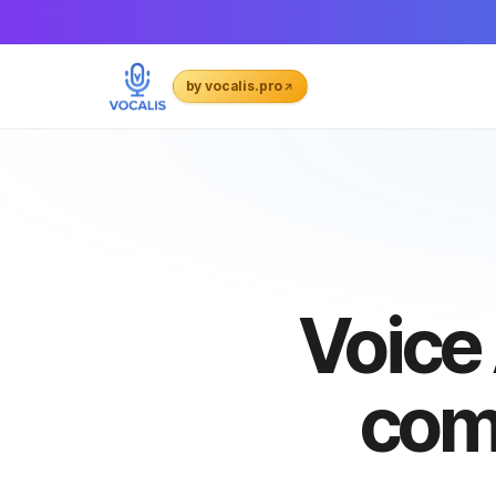
by vocalis.pro
Voice
comp