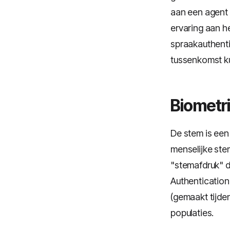
aan een agent 
ervaring aan h
spraakauthenti
tussenkomst k
Biometr
De stem is een
menselijke ste
"stemafdruk" d
Authentication
(gemaakt tijde
populaties.