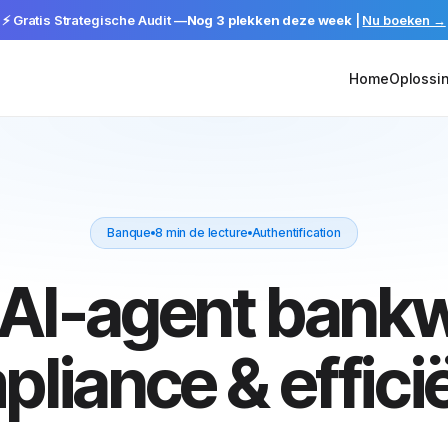
⚡ Gratis Strategische Audit —
Nog 3 plekken deze week
|
Nu boeken →
Home
Oplossi
Banque
8 min de lecture
Authentification
 AI-agent bank
liance & effici