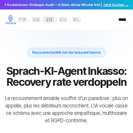
⚡ Kostenloses Strategie-Audit —
3 Slots diese Woche frei
|
Jetzt buchen →
🇫🇷
|
🇬🇧
|
🇩🇪
|
🇪🇸
|
🇳🇱
Recouvrement
8 min de lecture
Finance
Sprach-KI-Agent Inkasso:
Recovery rate verdoppeln
Le recouvrement amiable souffre d'un paradoxe : plus on
appelle, plus les débiteurs raccrochent. L'IA vocale casse
ce schéma avec une approche empathique, multihoraire
et RGPD-conforme.