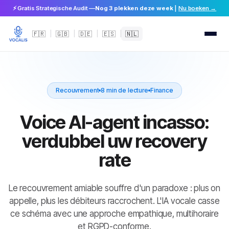
⚡ Gratis Strategische Audit —
Nog 3 plekken deze week
|
Nu boeken →
🇫🇷
|
🇬🇧
|
🇩🇪
|
🇪🇸
|
🇳🇱
Recouvrement
8 min de lecture
Finance
Voice AI-agent incasso:
verdubbel uw recovery
rate
Le recouvrement amiable souffre d'un paradoxe : plus on
appelle, plus les débiteurs raccrochent. L'IA vocale casse
ce schéma avec une approche empathique, multihoraire
et RGPD-conforme.