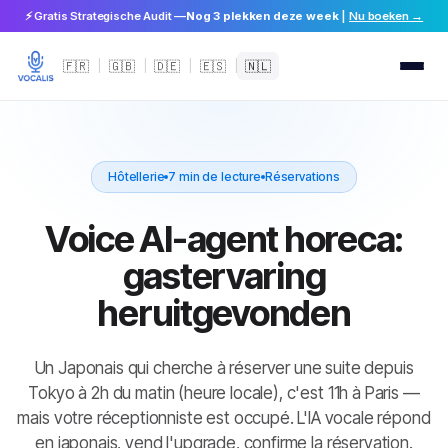
⚡ Gratis Strategische Audit —
Nog 3 plekken deze week
|
Nu boeken →
🇫🇷
|
🇬🇧
|
🇩🇪
|
🇪🇸
|
🇳🇱
Hôtellerie
7 min de lecture
Réservations
Voice AI-agent horeca:
gastervaring
heruitgevonden
Un Japonais qui cherche à réserver une suite depuis
Tokyo à 2h du matin (heure locale), c'est 11h à Paris —
mais votre réceptionniste est occupé. L'IA vocale répond
en japonais, vend l'upgrade, confirme la réservation.